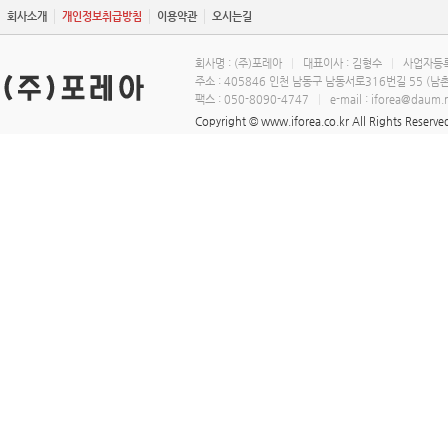
회사소개
개인정보취급방침
이용약관
오시는길
회사명 : (주)포레아
|
대표이사 : 김형수
|
사업자등록번
주소 : 405846 인천 남동구 남동서로316번길 55 (남
팩스 : 050-8090-4747
|
e-mail : iforea@daum.
Copyright © www.iforea.co.kr All Rights Rese