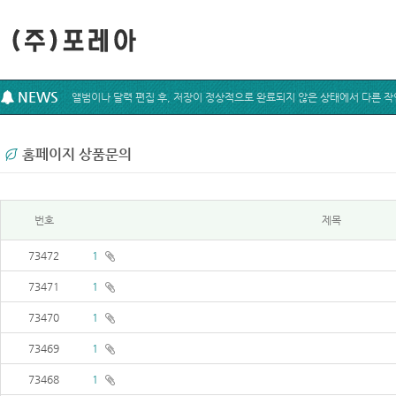
NEWS
홈페이지 상품문의
번호
제목
73472
1
73471
1
73470
1
73469
1
73468
1