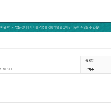
등록일
0+0+0+1 --
조회수