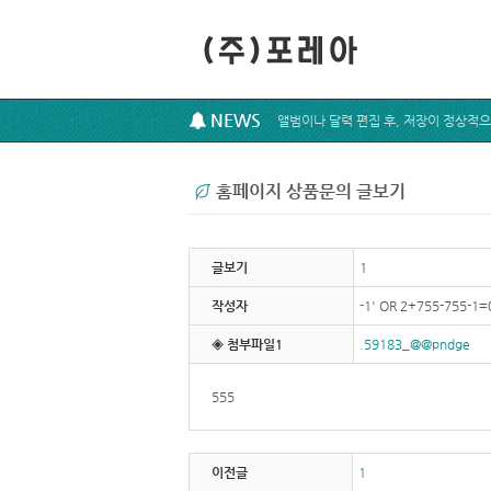
NEWS
홈페이지 상품문의 글보기
글보기
1
작성자
-1' OR 2+755-755-1=
◈ 첨부파일1
.59183_@@pndge
555
이전글
1