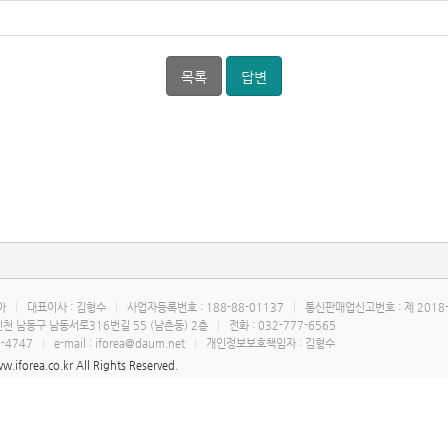
목록
답변
레아
|
대표이사 : 김형수
|
사업자등록번호 : 188-88-01137
|
통신판매업신고번호 : 제 2018
 인천 남동구 남동서로316번길 55 (남촌동) 2층
|
전화 : 032-777-6565
0-4747
|
e-mail : iforea@daum.net
|
개인정보보호책임자 : 김형수
w.iforea.co.kr All Rights Reserved.