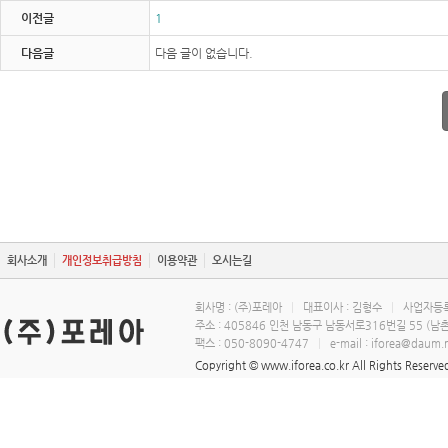
이전글
1
다음글
다음 글이 없습니다.
회사소개
개인정보취급방침
이용약관
오시는길
회사명 : (주)포레아
|
대표이사 : 김형수
|
사업자등록번
주소 : 405846 인천 남동구 남동서로316번길 55 (남
팩스 : 050-8090-4747
|
e-mail : iforea@daum.
Copyright © www.iforea.co.kr All Rights Rese