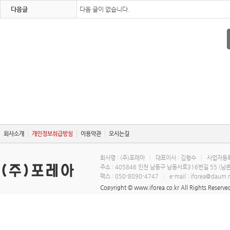
다음글
다음 글이 없습니다.
회사소개
개인정보취급방침
이용약관
오시는길
회사명 : (주)포레아
|
대표이사 : 김형수
|
사업자등록번
주소 : 405846 인천 남동구 남동서로316번길 55 (남
팩스 : 050-8090-4747
|
e-mail : iforea@daum.
Copyright © www.iforea.co.kr All Rights Rese